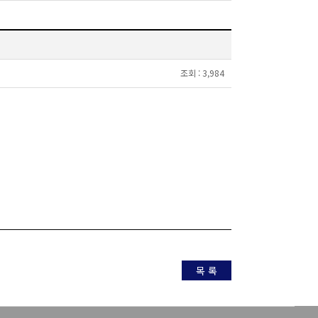
조회 :
3,984
목 록