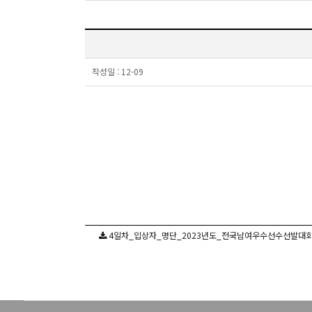
작성일 :
12-09
4일차_입상자_명단_2023년도_전국남여우수선수선발대회.pdf