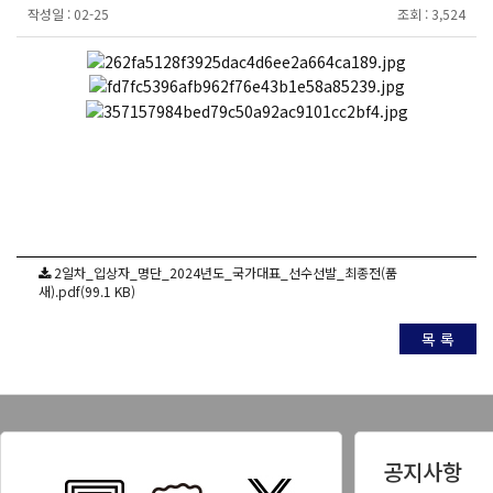
작성일 :
02-25
조회 :
3,524
2일차_입상자_명단_2024년도_국가대표_선수선발_최종전(품
새).pdf(99.1 KB)
목 록
공지사항