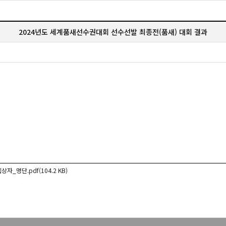
2024년도 세계품새선수권대회 선수선발 최종전(품새) 대회 결과
명단.pdf(104.2 KB)