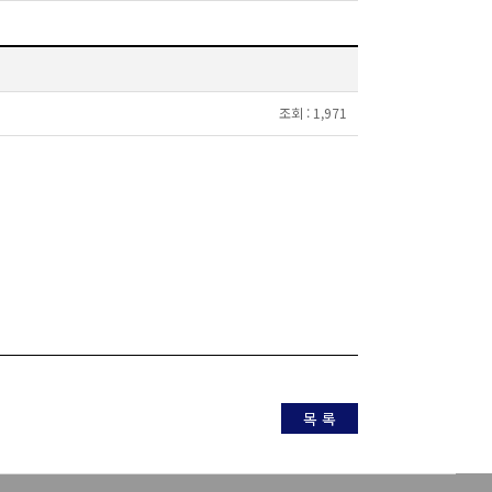
조회 :
1,971
목 록