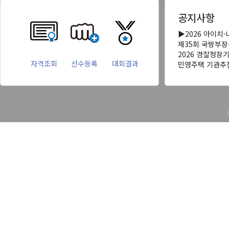
공지사항
▶2026 아이치
제35회 국방부
2026 경찰청장
자격조회
선수등록
대회결과
민영주택 기관추