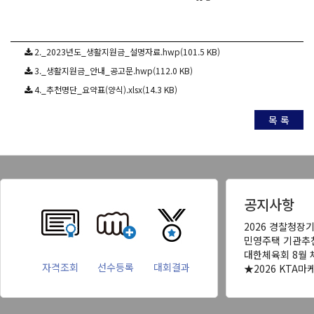
2._2023년도_생활지원금_설명자료.hwp(101.5 KB)
3._생활지원금_안내_공고문.hwp(112.0 KB)
4._추천명단_요약표(양식).xlsx(14.3 KB)
목 록
공지사항
2026 경찰청장
민영주택 기관추
대한체육회 8월 
자격조회
선수등록
대회결과
★2026 KTA마