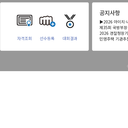
공지사항
▶2026 아이치
제35회 국방부
2026 경찰청장
자격조회
선수등록
대회결과
민영주택 기관추