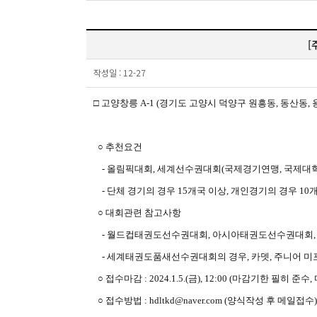
[
작성일 :
12-27
□
고양창릉
A-1 (
경기도 고양시 덕양구 원흥동
,
동산동
,
○
추천요건
-
올림픽대회
,
세계선수권대회
(
국제경기연맹
,
국제대
-
단체 경기의 경우
15
개국 이상
,
개인경기의 경우
10
개
○
대회관련 참고사항
-
월드컵태권도선수권대회
,
아시아태권도선수권대회
-
세계태권도품새선수권대회의 경우
,
카뎃
,
주니어 미
○
접수마감
: 2024.1.5.(
금
), 12:00 (
마감기한 필히 준수
,
○
접수방법
: hdltkd@naver.com (
양식작성 후 메일접수
)