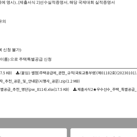
목에 명시
) , [
제출서식
2]
선수실적증명서
,
해당 국제대회 실적증명서
유의
복 신청 불가
)
이름
)
으로 주택특별공급 신청
5 KB)
(붙임1-별첨)주택공급에_관한_규칙(국토교통부령)(제01182호)(20230101).hw
추천_공문_및_안내문(시행사_공문).zip(1.2 MB)
추천_명단(pw_8114).xlsx(17.5 KB)
제출서식2★우수선수_주택_특별공급_점수산