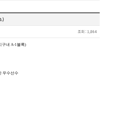
.)
조회 :
1,864
택지구내
A-1
블록
)
한 우수선수