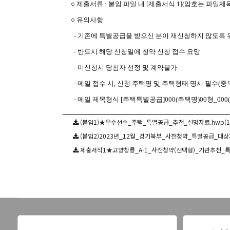
○
제출서류
:
붙임 파일 내
[
제출서식
1](
암호는 파일제
○
유의사항
-
기존에 특별공급을 받으신 분이 재신청하지 않도록 
-
반드시 해당 신청일에 청약 신청 접수 요망
-
미신청시 당첨자 선정 및 계약불가
-
메일 접수 시
,
신청 주택명 및 주택형태 명시 필수
(
중
-
메일 제목형식
[
주택특별공급
]000(
주택명
)00
형
_000(
(붙임1)★우수선수_주택_특별공급_추천_설명자료.hwp(17.
(붙임2)2023년_12월_경기북부_사전청약_특별공급_대상자_
제출서식1★고양창릉_A-1_사전청약(선택형)_기관추천_특별공급_