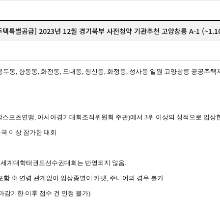
주택특별공급] 2023년 12월 경기북부 사전청약 기관추천 고양창릉 A-1 (~1.10
용두동
,
향동동
,
화전동
,
도내동
,
행신동
,
화정동
,
성사동 일원 고양창릉 공공주
학스포츠연맹
,
아시아경기대회조직위원회 주관
)
에서
3
위 이상의 성적으로 입상
국 이상 참가한 대회
,
세계대학태권도선수권대회는 반영되지 않음
.
포함
※
연령 관계없이 입상종별이 카뎃
,
주니어의 경우 불가
마감기한 이후 접수 건 인정 불가
)