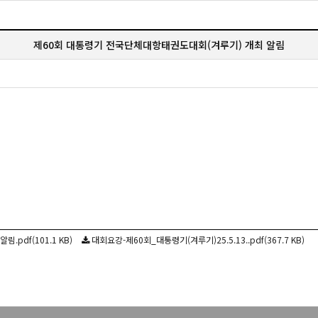
제60회 대통령기 전국단체대항태권도대회(겨루기) 개최 알림
df(101.1 KB)
대회요강-제60회_대통령기(겨루기)25.5.13..pdf(367.7 KB)