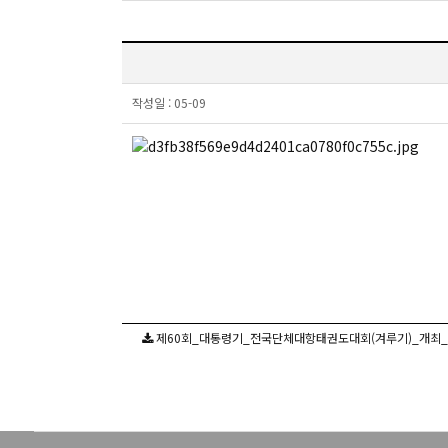
작성일 :
05-09
제60회_대통령기_전국단체대항태권도대회(겨루기)_개최_알림.p