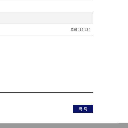
조회 :
15,134
목 록