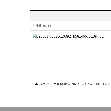
작성일 :
06-16
2025_KTA_버츄얼태권도_챌린지_시리즈②_개최_알림.pdf(