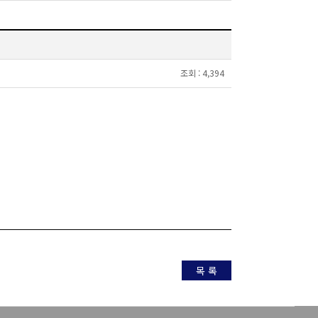
조회 :
4,394
목 록