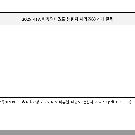
2025 KTA 버츄얼태권도 챌린지 시리즈② 개최 알림
70.9 KB)
대회요강-2025_KTA_버츄얼_태권도_챌린지_시리즈2.pdf(105.7 KB)