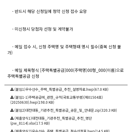
- 반드시 해당 신청일에 청약 신청 접수 요망
- 미신청시 당첨자 선정 및 계약불가
- 메일 접수 시, 신청 주택명 및 주택형태 명시 필수​(중복 신청 불
가)
- 메일 제목형식 [주택특별공급]000(주택명)00형_000(이름)으로
주택특별공급 신청
(붙임1)우수선수_주택_특별공급_추천_설명자료.hwp(67.0 KB)
(붙임1-1)주택공급에_관한_규칙(국토교통부령)(제01504호)
(20250630).hwp(198.0 KB)
(붙임2)대전대동_기관추천_특별공급_공문_및_안내문.zip(320.3 KB)
(제출양식1)대전대동_기관추천_특별공급_추천_명단
(pw_8114).xlsx(17.5 KB)
(제출양식2)우수선수_주택_특별공급_점수산정표.hwp(14.5 KB)