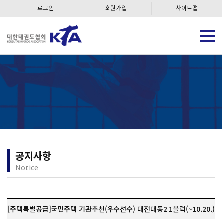
로그인
회원가입
사이트맵
공지사항
Notice
[주택특별공급]국민주택 기관추천(우수선수) 대전대동2 1블럭(~10.20.)