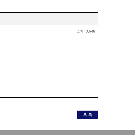
조회 :
3,648
목 록