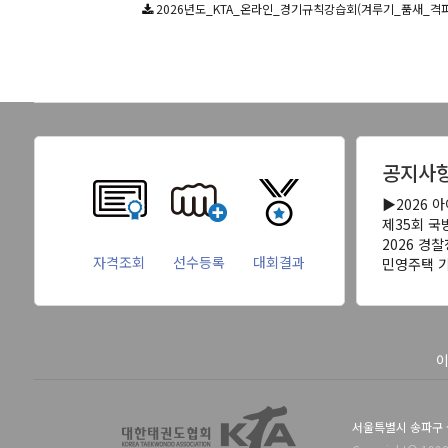
2026년도_KTA_온라인_경기규칙강습회(겨루기_품새_격파)_개
공지사
▶2026 
제35회 
2026 경
자격조회
선수등록
대회결과
민영주택 
서울특별시 송파구 올림