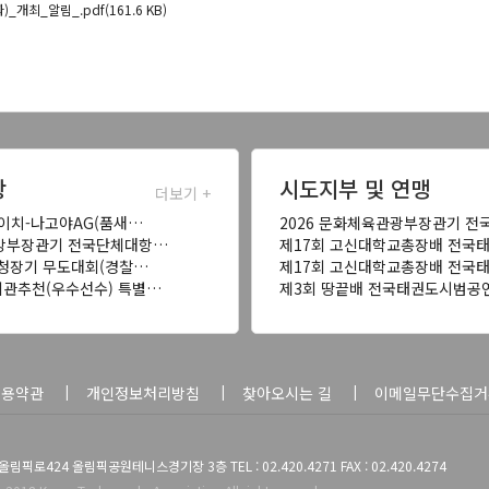
최_알림_.pdf(161.6 KB)
항
시도지부 및 연맹
더보기 +
아이치-나고야AG(품새…
2026 문화체육관광부장관기 전
국방부장관기 전국단체대항…
제17회 고신대학교총장배 전국
찰청장기 무도대회(경찰…
제17회 고신대학교총장배 전국
기관추천(우수선수) 특별…
제3회 땅끝배 전국태권도시범공
이용약관
개인정보처리방침
찾아오시는 길
이메일무단수집거
픽로424 올림픽공원테니스경기장 3층 TEL : 02.420.4271 FAX : 02.420.4274