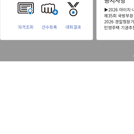
공지사항
▶2026 아이치
제35회 국방부
2026 경찰청장
자격조회
선수등록
대회결과
민영주택 기관추