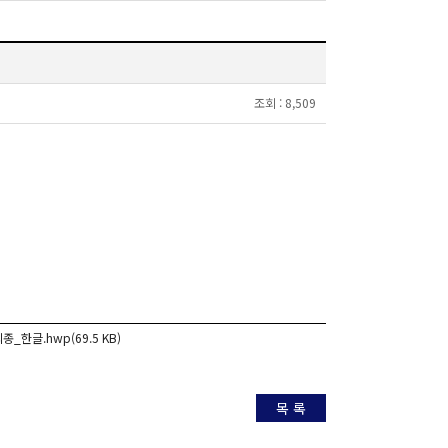
조회 :
8,509
한글.hwp(69.5 KB)
목 록