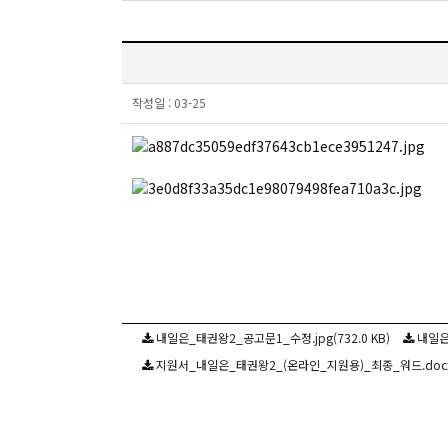
작성일 :
03-25
내일은_태권왕2_공고문1_수정.jpg(732.0 KB)
내일은_
지원서_내일은_태권왕2_(온라인_지원용)_최종_워드.docx(2