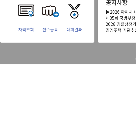
공지사항
▶2026 아이치
제35회 국방부
2026 경찰청장
자격조회
선수등록
대회결과
민영주택 기관추