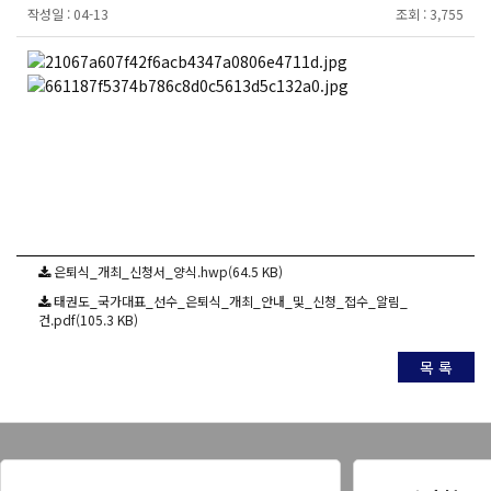
작성일 :
04-13
조회 :
3,755
은퇴식_개최_신청서_양식.hwp(64.5 KB)
태권도_국가대표_선수_은퇴식_개최_안내_및_신청_접수_알림_
건.pdf(105.3 KB)
목 록