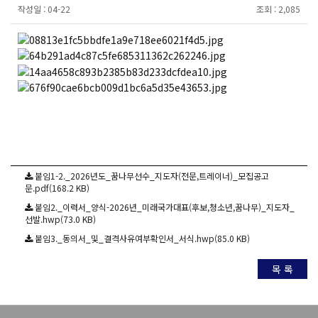
작성일 :
04-22
조회 :
2,085
붙임1-2._2026년도_꿈나무선수_지도자(전문,트레이너)_모집공고
문.pdf(168.2 KB)
붙임2._이력서_양식-2026년_미래국가대표(후보,청소년,꿈나무)_지도자_
선발.hwp(73.0 KB)
붙임3._동의서_및_결격사유여부확인서_서식.hwp(85.0 KB)
목 록