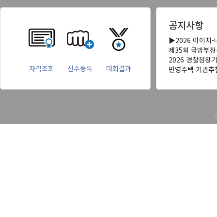
공지사항
▶2026 아이치
제35회 국방부
2026 경찰청장
자격조회
선수등록
대회결과
민영주택 기관추