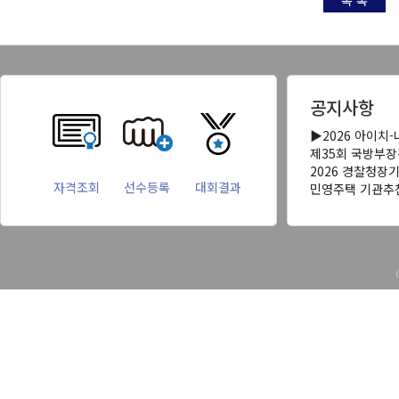
목 록
공지사항
▶2026 아이치
제35회 국방부
2026 경찰청장
자격조회
선수등록
대회결과
민영주택 기관추