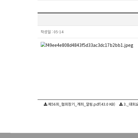
작성일 :
05-14
제56회_협회장기_개최_알림.pdf(43.0 KB)
3._대회요