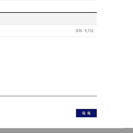
조회 :
9,751
목 록