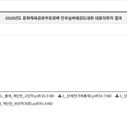
2026년도 문화체육관광부장관배 전국실버태권도대회 대표자회의 결과
1._품새_개인전_고단자.pdf(26.3 KB)
2._단체전(가족품새).pdf(50.7 KB)
3._
새_개인전_유단자(최종).pdf(93.4 KB)