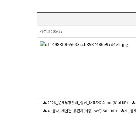
작성일 :
05-27
2026_문체부장관배_실버_대표자회의.pdf(81.6 KB)
4._품새_개인전_유급자(최종).pdf(158.1 KB)
5._품