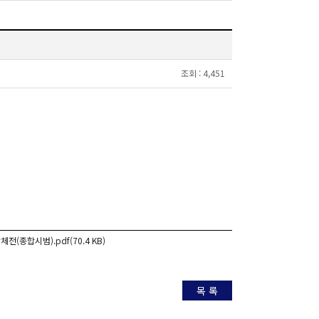
조회 :
4,451
단체전(종합시범).pdf(70.4 KB)
목 록