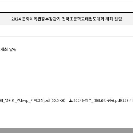
2024 문화체육관광부장관기 전국초등학교태권도대회 개최 알림
 개최 알림
의_건.hwp_각학교장.pdf(50.5 KB)
2024문체부_대회요강-정읍.pdf(158.4 