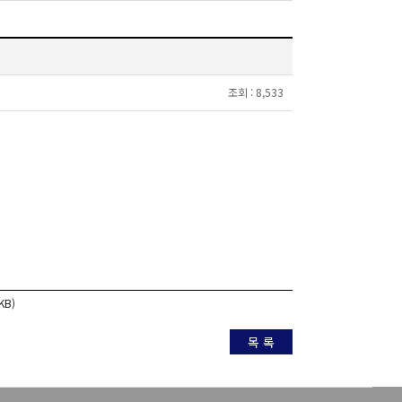
조회 :
8,533
KB)
목 록