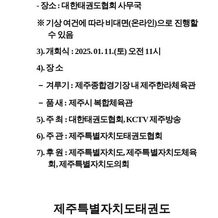
-
장소
:
대한태권도협회 사무국
※
기상 여건에 따라 비대면
(
온라인
)
으로 진행할
수 있음
3).
개회식
: 2025. 01. 11.(
토
)
오전
11
시
4).
장 소
－
겨루기
:
제주종합경기장 내 제주한라체육관
－
품 새
:
제주시 복합체육관
5).
주 최
:
대한태권도협회
, KCTV
제주방송
6).
주 관
:
제주특별자치도태권도협회
7).
후 원
:
제주특별자치도
,
제주특별자치도체육
회
,
제주특별자치도의회
제주특별자치도태권도