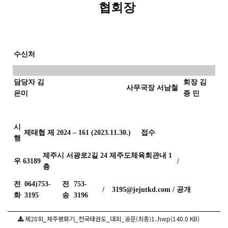
협회장
수신처
담당자 김
회장 김
사무국장 서남철
은미
종 민
시
제태협 제
2024
–
161 (2023.11.30.)
접수
행
제주시 서광로
2
길
24
제주도체육회관내
1
우
63189
/
층
전
064)753-
전
753-
/
3195@jejutkd.com
/
공개
화
3195
송
3196
제20회_제주평화기_전국태권도_대회_공문(최종)1..hwp(140.0 KB)