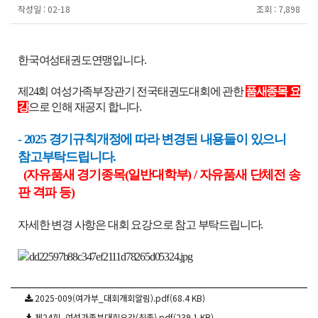
작성일 :
02-18
조회 :
7,898
한국여성태권도연맹입니다.
제24회 여성가족부장관기 전국태권도대회에 관한
품새종목 요
강
으로 인해 재공지 합니다.
- 2025 경기규칙개정에 따라 변경된 내용들이 있으니
참고부탁드립니다.
(자유품새 경기종목(일반대학부) / 자유품새 단체전 송
판 격파 등)
자세한 변경 사항은 대회 요강으로 참고 부탁드립니다.
2025-009(여가부_대회개회알림).pdf(68.4 KB)
제24회_여성가족부대회요강(최종).pdf(239.1 KB)