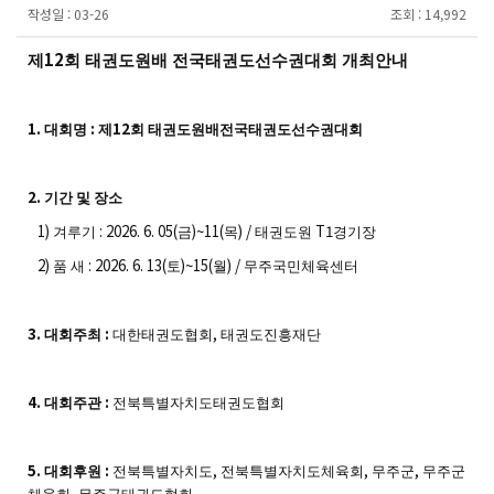
작성일 :
03-26
조회 :
14,992
12
제
회 태권도원배 전국태권도선수권대회 개최안내
1.
:
12
대회명
제
회 태권도원배전국태권도선수권대회
2.
기간 및 장소
1)
: 2026. 6. 05(
)~11(
) /
T1
겨루기
금
목
태권도원
경기장
2)
: 2026. 6. 13(
)~15(
) /
품 새
토
월
무주국민체육센터
3.
:
,
대회주최
대한태권도협회
태권도진흥재단
4.
:
대회주관
전북특별자치도태권도협회
5.
:
,
,
,
대회후원
전북특별자치도
전북특별자치도체육회
무주군
무주군
,