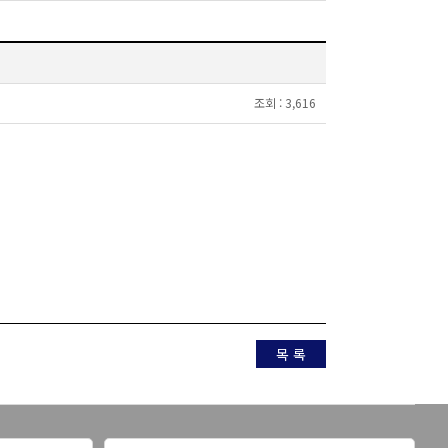
조회 :
3,616
목 록