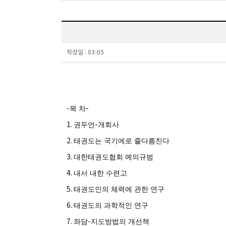
작성일 :
03-05
-
-
목 차
1.
-
권두언
개회사
2.
태권도는 국기에로 줄다름친다
3.
대한태권도협회 예의규범
4.
내서 내한 수련고
5.
태권도인의 체력에 관한 연구
6.
태권도의 과학적인 연구
7.
-
좌담
지도방법의 개선책