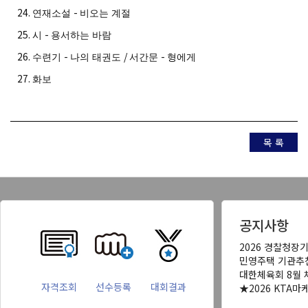
24.
-
연재소설
비오는 계절
25.
-
시
용서하는 바람
26.
-
/
-
수련기
나의 태권도
서간문
형에게
27.
화보
목 록
공지사항
2026 경찰청장
민영주택 기관추
대한체육회 8월 
자격조회
선수등록
대회결과
★2026 KTA마