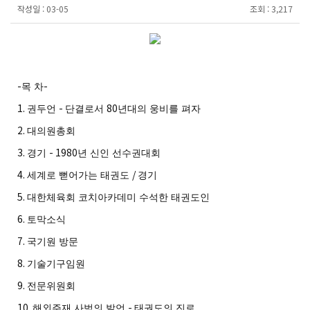
작성일 :
03-05
조회 :
3,217
-
-
목 차
1.
-
80
권두언
단결로서
년대의 웅비를 펴자
2.
대의원총회
3.
- 1980
경기
년 신인 선수권대회
4.
/
세계로 뻗어가는 태권도
경기
5.
대한체육회 코치아카데미 수석한 태권도인
6.
토막소식
7.
국기원 방문
8.
기술기구임원
9.
전문위원회
10.
-
해외주재 사범의 발언
태권도의 진로