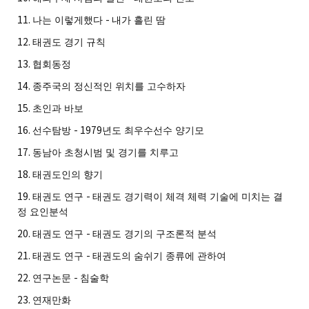
11.
-
나는 이렇게했다
내가 흘린 땀
12.
태권도 경기 규칙
13.
협회동정
14.
종주국의 정신적인 위치를 고수하자
15.
초인과 바보
16.
- 1979
선수탐방
년도 최우수선수 양기모
17.
동남아 초청시범 및 경기를 치루고
18.
태권도인의 향기
19.
-
태권도 연구
태권도 경기력이 체격 체력 기술에 미치는 결
정 요인분석
20.
-
태권도 연구
태권도 경기의 구조론적 분석
21.
-
태권도 연구
태권도의 숨쉬기 종류에 관하여
22.
-
연구논문
침술학
23.
연재만화