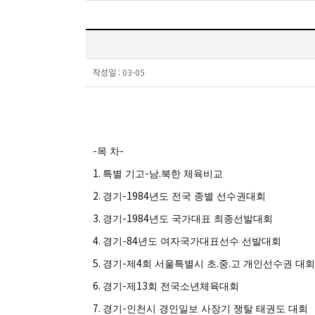
작성일 :
03-05
-
-
목 차
1.
-
.
특별 기고
남
북한 체육비교
2.
-1984
경기
년도 전국 종별 선수권대회
3.
-1984
경기
년도 국가대표 최종선발대회
4.
-84
경기
년도 여자국가대표선수 선발대회
5.
-
4
.
.
경기
제
회 서울특별시 초
중
고 개인선수권 대회
6.
-
13
경기
제
회 전국소년체육대회
7.
-
경기
인천시 경인일보 사장기 쟁탈 태권도 대회