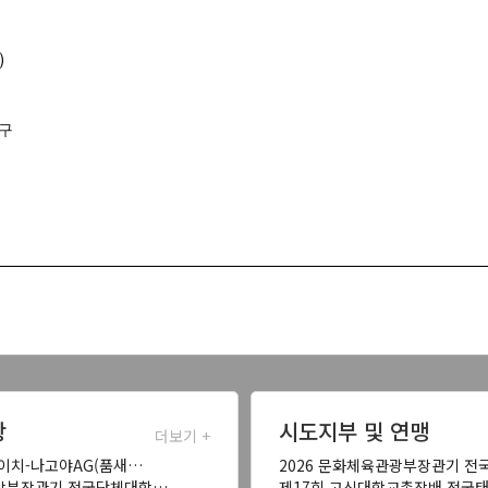
)
연구
항
시도지부 및 연맹
더보기 +
아이치-나고야AG(품새…
2026 문화체육관광부장관기 전
국방부장관기 전국단체대항…
제17회 고신대학교총장배 전국