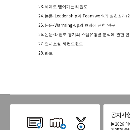
23.
세계로 뻗어가는 태권도
24.
-Leader ship
Team work
(2
논문
과
의 실천심리
25.
-Warming-up
논문
의 효과에 관한 연구
26.
-
논문
태권도 경기의 스텝유형별 분석에 관한 
27.
-
연재소설
쎄컨드윈드
28.
화보
공지사
▶2026 
제35회 