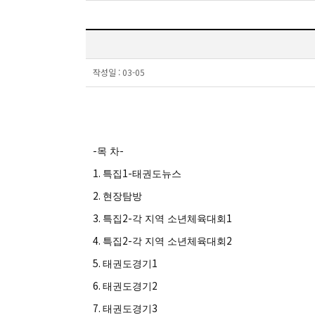
작성일 :
03-05
-
-
목 차
1.
1-
특집
태권도뉴스
2.
현장탐방
3.
2-
1
특집
각 지역 소년체육대회
4.
2-
2
특집
각 지역 소년체육대회
5.
1
태권도경기
6.
2
태권도경기
7.
3
태권도경기