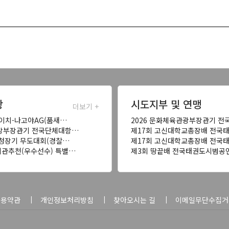
항
시도지부 및 연맹
더보기 +
아이치-나고야AG(품새…
2026 문화체육관광부장관기 전
국방부장관기 전국단체대항…
제17회 고신대학교총장배 전국
찰청장기 무도대회(경찰…
제17회 고신대학교총장배 전국
기관추천(우수선수) 특별…
제3회 땅끝배 전국태권도시범공
이용약관
개인정보처리방침
찾아오시는 길
이메일무단수집거