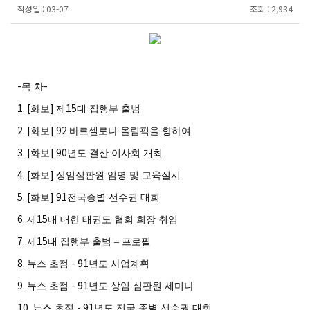
작성일 :
03-07
조회 :
2,934
-
-
목 차
1. [
]
15
화보
제
대 집행부 출범
2. [
] 92
화보
바르셀로나 올림픽을 향하여
3. [
] 90
화보
년도 결산 이사회 개최
4. [
]
화보
상임심판원 임명 및 교육실시
5. [
] 91
화보
전국종별 선수권 대회
6.
15
제
대 대한 태권도 협회 회장 취임
7.
15
제
대 집행부 출범
–
프로필
8.
- 91
뉴스 초점
년도 사업계획
9.
- 91
뉴스 초점
년도 상임 심판원 세미나
10.
- 91
뉴스 초점
년도 전국 종별 선수권 대회