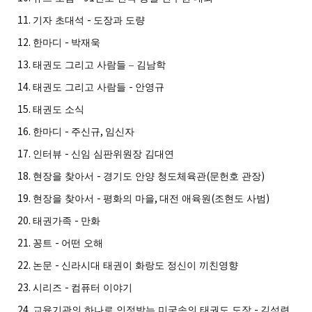
11.
-
기자 초대석
도장과 도량
12.
-
한마디
박재욱
13.
태권도 그리고 사람들
–
김남학
14.
-
태권도 그리고 사람들
안영규
15.
태권도 소식
16.
-
,
한마디
주신규
임신자
17.
-
인터뷰
신임 심판위원장 김대연
18.
-
(
)
현장을 찾아서
경기도 안양 청도체육관
문헌호 관장
19.
-
,
(
)
현장을 찾아서
평화의 마을
대전 애육원
조현도 사범
20.
-
태권가족
만화
21.
-
꽁트
어떤 오해
22.
-
논문
신라시대 태권이 화랑도 정신이 끼친영향
23.
-
시리즈
컴퓨터 이야기
24.
-
교육기관의 하나로 인정받는 미국속의 태권도 도장
김석련