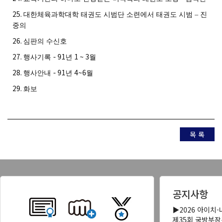
25.
대한체육과학대학 태권도 시범단 소련에서 태권도 시범
–
진
중의
26.
심판의 수신호
27.
- 91
1 ~ 3
행사기록
년
월
28.
- 91
4~6
행사안내
년
월
29.
화보
목 록
공지사항
▶2026 아이치
제35회 국방부