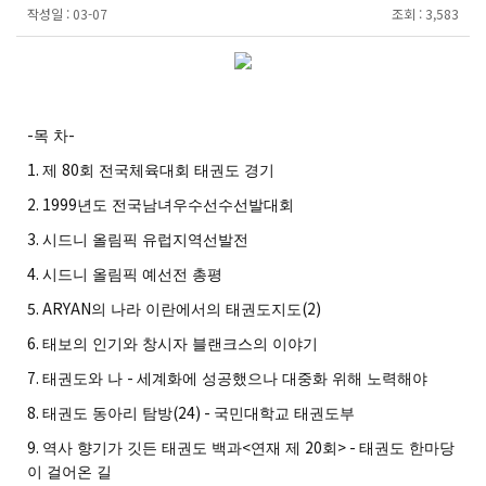
작성일 :
03-07
조회 :
3,583
-
-
목 차
1.
80
제
회 전국체육대회 태권도 경기
2. 1999
년도 전국남녀우수선수선발대회
3.
시드니 올림픽 유럽지역선발전
4.
시드니 올림픽 예선전 총평
5. ARYAN
(2)
의 나라 이란에서의 태권도지도
6.
태보의 인기와 창시자 블랜크스의 이야기
7.
-
태권도와 나
세계화에 성공했으나 대중화 위해 노력해야
8.
(24) -
태권도 동아리 탐방
국민대학교 태권도부
9.
<
20
> -
역사 향기가 깃든 태권도 백과
연재 제
회
태권도 한마당
이 걸어온 길