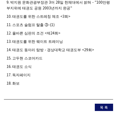
9.
3
28
- "100
박지원 문화관광부장관
어
일 한체대에서 밝혀
만평
2003
"
부지위에 태권도 공원
년까지 완공
10.
<3
>
태권도를 위한 스트레칭 체조
회
11.
-(1)
스포츠 슬럼프 탈출
③
12.
<
24
>
올바른 심판의 조건
제
회
13.
태권도를 위한 웨이트 트레이닝
14.
-
<29
>
태권도 동아리 탐방
경상대학교 태권도부
회
15.
고두현 스코어카드
16.
태권도 소식
17.
독자페이지
18.
화보
목 록