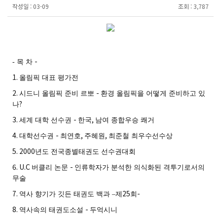
작성일 :
03-09
조회 :
3,787
-
- 목 차
1.
올림픽 대표 평가전
2.
-
시드니 올림픽 준비 르뽀
환경 올림픽을 어떻게 준비하고 있
?
나
3.
-
,
세계 대학 선수권
한국
남여 종합우승 쾌거
4.
-
,
,
대학선수권
최연호
주혜원
최준철 최우수선수상
5. 2000
년도 전국종별태권도 선수권대회
6. U.C
-
버클리 논문
인류학자가 분석한 의식화된 격투기로서의
무술
7.
25
-
역사 향기가 깃든 태권도 백과
–
제
회
8.
-
역사속의 태권도소설
두억시니