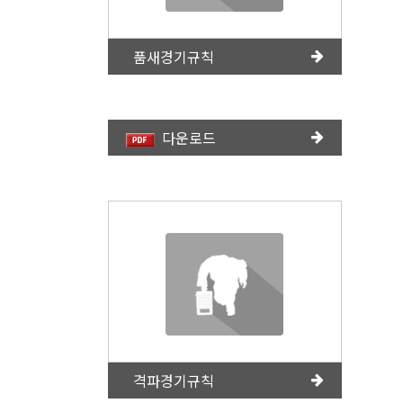
품새경기규칙
다운로드
격파경기규칙