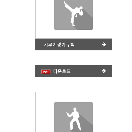
겨루기경기규칙
다운로드