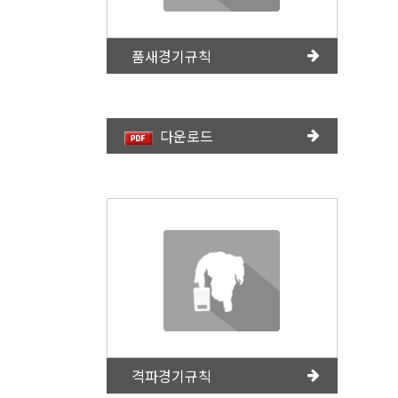
품새경기규칙
다운로드
격파경기규칙