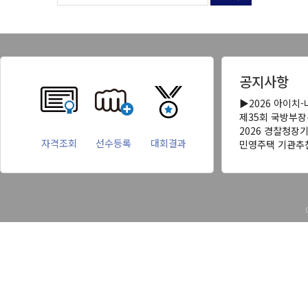
공지사항
▶2026 아이치
제35회 국방부
2026 경찰청장
자격조회
선수등록
대회결과
민영주택 기관추