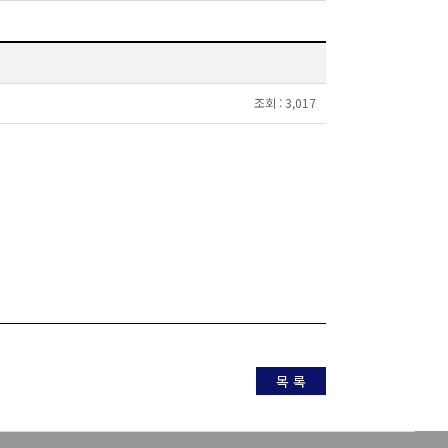
조회 :
3,017
목 록