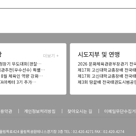
항
시도지부 및 연맹
더보기 +
찰청장기 무도대회(경찰…
2026 문화체육관광부장관기 전
기관추천(우수선수) 특별…
제17회 고신대학교총장배 전국
8월 체육인 역량 강화…
제17회 고신대학교총장배 전국
KTA마케터 3기 추가…
제3회 땅끝배 전국태권도시범공
이용약관
개인정보처리방침
찾아오시는 길
이메일무단수집거
픽로424 올림픽공원테니스경기장 3층 TEL : 02.420.4271 FAX : 02.420.4274