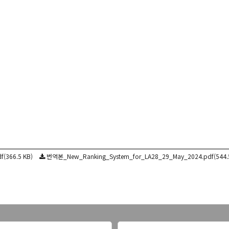
(366.5 KB)
번역본_New_Ranking_System_for_LA28_29_May_2024.pdf(544.