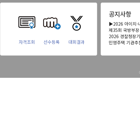
공지사항
▶2026 아이치
제35회 국방부
2026 경찰청장
자격조회
선수등록
대회결과
민영주택 기관추