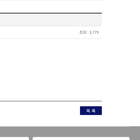
조회 :
3,779
목 록