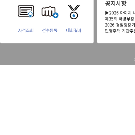
공지사항
▶2026 아이치
제35회 국방부
2026 경찰청장
자격조회
선수등록
대회결과
민영주택 기관추