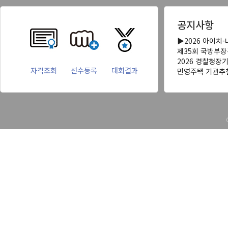
공지사항
▶2026 아이치
제35회 국방부
2026 경찰청장
자격조회
선수등록
대회결과
민영주택 기관추