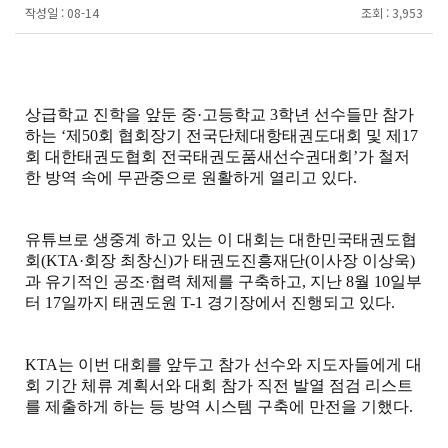
작성일 :
08-14
조회 :
3,953
상급학교 진학을 앞둔 중
·
고등학교
3
학년 선수들만 참가
하는
‘
제
50
회 협회장기 전국단체대항태권도대회 및 제
17
회 대한태권도협회 전국태권도품새선수권대회
’
가 철저
한 방역 속에 무관중으로 원활하게 열리고 있다
.
유튜브로 생중계 하고 있는 이 대회는 대한민국태권도협
회
(KTA·
회장 최창신
)
가 태권도진흥재단
(
이사장 이상욱
)
과 유기적인 공조
·
협력 체제를 구축하고
,
지난
8
월
10
일부
터
17
일까지 태권도원
T-1
경기장에서 진행되고 있다
.
KTA
는 이번 대회를 앞두고 참가 선수와 지도자들에게 대
회 기간 체류 계획서와 대회 참가 직전 발열 점검 리스트
를 제출하게 하는 등 방역 시스템 구축에 만전을 기했다
.