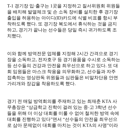
T-1
경기장 입
·
출구는
1
곳을 지정하고 질서위원회 위원들
을 배치해 발열체크 및 손 소독 장비를 설치한 후 경기장
출입을 허용하는 아이디
(ID)
카드에 식별 비표를 항시 부
착하도록 했다
.
또 경기장 복도에서 휴식하는 것을 금지
하고
,
경기가 끝나는 선수들은 당일 즉시 귀가하도록 조
치했다
.
이와 함께 방역전문 업체를 지정해
2
시간 간격으로 경기
장을 소독하고
,
전자호구 등 경기용품을 수시로 소독하는
등 선수들의 건강과 안전을 최우선으로 하고 있다
.
또 대
회 임원들은 마스크 착용을 의무화하고
,
선수들과 자주
접촉하는 영상판독 위원들과 심판들은 비말차단용 안면
가리개와 장갑을 착용하도록 했다
.
경기 전 매일 방역회의를 주재하고 있는 최재춘
KTA
사
무총장은
“
상급학교 진학이 걸려 있는 중
·
고
3
학년 선수
들을 위해 더 이상 대회를 미룰 수 없어 철저한 방역 속에
대회를 진행하고 있다
”
면서
“
선수들의 안전을 최우선으
로 삼아 문제없이 대회를 마치는 것이
KTA
의 사명
”
이라