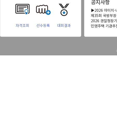
공지사항
▶2026 아이치
제35회 국방부
2026 경찰청장
자격조회
선수등록
대회결과
민영주택 기관추