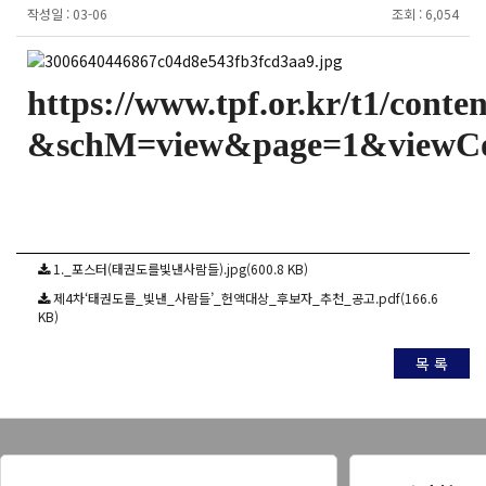
작성일 :
03-06
조회 :
6,054
https://www.tpf.or.kr/t1/conte
&schM=view&page=1&viewCo
1._포스터(태권도를빛낸사람들).jpg(600.8 KB)
제4차‘태권도를_빛낸_사람들’_헌액대상_후보자_추천_공고.pdf(166.6
KB)
목 록