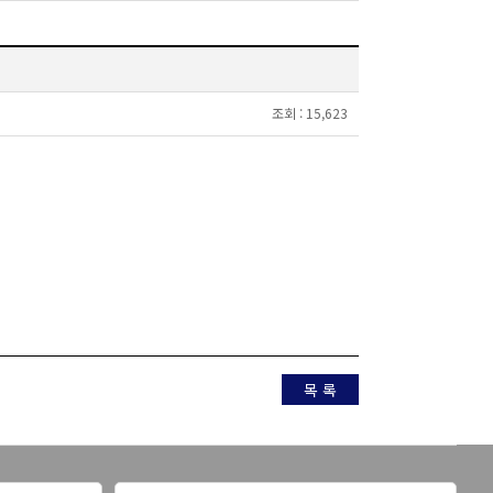
조회 :
15,623
목 록