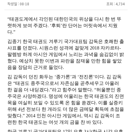
작성일 :
08-18
조회 :
4,734
“
태권도계에서 각인된 대한민국의 위상을 다시 한 번 뚜
렷하게 보여 주겠다
. ‘
후퇴
’
란 단어는 머릿속에서 지웠
다
.”
김종기 한국 태권도 겨루기 국가대표팀 감독은 호쾌한 출
사표를 던졌다
.
시원스런 성격에 걸맞게
2018
자카르타
-
팔렘방 하계 아시안 게임에서 노리는 과녁을 숨김없이 밝
혔다
.
예상치 못한 이변과 파란을 잠재울 만한 힘을 쌓았
음을 장담의 근거로 들었다
.
김 감독이 던진 화두는
‘
종가론
’
과
‘
전진론
’
이다
.
김 감독
은
“
태권도 종주국으로서 자존심을 곧추세우고 아울러
한 걸음 더 내딛겠다
.”
라고 힘주어 말했다
. “
허울뿐인 종
주국은 사양하겠다
.
명성에 어울리는 한국 태권도의 진면
목을 여실히 보일 수 있도록 온 힘을 쏟겠다
.
이를 실증키
위해
4
년 전보다 한 개라도 더 많은 금메달 획득에 초점을
맞췄다
.” 2014
인천 아시안 게임에서
,
역시 김 감독이 조
련한 한국 태권도는 여섯 개의 금을 찬 바 있다
.
한국 겨루기 국가대표팀은
17
일 오후
3
시
(
한국 시각 오후