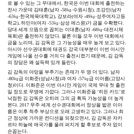
로 볼 수 있는 그 무대에서
,
한국은 이번 대회에 출전하는
전사 가운데 김태훈
(
남자
-58
㎏
·
수원시청
),
조강민
(
남자
-63
㎏
·
한국체육대학교
),
강보라
(
여자
-49
㎏
·
성주여자고등
학교
),
하민아
(
여자
-53
㎏
·
삼성 에스원
)
가 금을 수확했다
.
당대 세계 으뜸으로 꼽히는 이대훈
(
남자
-68
㎏
·
대전시체
육회
)
은 출전하지 않았다
.
물론 이들 모두 이번 대회에서
금을 노리며
,
김 감독은 그 가능성을 매우 높게 보고 있다
.
아시아 선수권대회에 태권도 강국 대부분이 이번 아시안
게임에 나올 선수를 거의 다 출전시켰기 때문에
,
김 감독
의 장담은 꽤 설득력 있게 들린다
.
김 감독의 야망을 부추기는 존재가 두 명 더 있다
.
남자
-80
㎏
급 이화준
(
성남시청
)
과 여자
-57
㎏
급 이아름
(
고양시
청
)
이다
.
이화준은 이번 아시안 게임이 국제 무대 첫 출전
일 정도로 무명에 가깝다
.
그러나 이화준을
‘
히든 카드
’
로
낙점한 김 감독은 오히려 그의 금 획득 가능성을 더 높게
본다
. 2017
무주 세계 선수권대회에서 정상을 밟은 이아
름은 이후 척추 부상으로 오래 고생하고 있다
.
그러나 최
근 정상에 가까운 컨디션을 되찾으면서
,
김 감독은 자카
르타 하늘에 애국가를 울려 퍼지게 할 후보로 주저 없이
손꼽는다
.