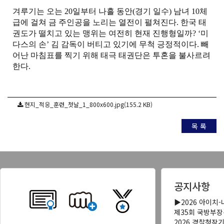
겨루기는 오는
20
일부터 나흘 동안
(
경기 일수
)
남녀
10
체
급에 걸쳐 금 주인공을 노리는 열전이 펼쳐진다
.
한국 태
권도가 떨치고 있는 맹위는 여전히 현재 진행형일까
? ‘
미
다스의 손
’
김 감독이 버티고 있기에 무척 긍정적이다
.
빼
어난 마침표를 찍기 위해 태극 태권단은 투혼을 불사르려
한다
.
현지_적응_훈련_첫날_1_800x600.jpg(155.2 KB)
목 록
공지사항
▶2026 아이치
제35회 국방부
2026 경찰청장