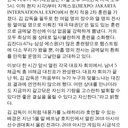
5
시
.
이하 현지 시각
)
부터 지엑스포
(JIEXPO: JAKARTA
INTERNATIONAL EXPO)
에서 현지 적응
2
차 훈련을 가
졌다
.
김 감독을 필두로 한 여덟 명의 장수와 열 명의 전사
등 열여덟 명으로 이뤄진
‘
태극 태권단
’
은 밀도 있는 훈련
으로 금메달 전선에 이상 없음을 강력하게 뽐냈다
.
거의
모두 최상의 몸 상태로 일사불란하게 훈련을 소화했다
.
김잔디
(-67
㎏
·
삼성 에스원
)
가 많은 훈련량으로 햄스트링
에 다소 무리가 왔을 뿐
,
아홉 명의 전사는 금메달의 환희
를 만끽할 운명의 그날만을 고대하고 있다
.
이보다 한 시간 앞서 열린 각국 대표자 회의에서
,
남녀
5
체급씩 총
10
체급 대진표가 완성됐다
.
대표자 회의가 끝
난 뒤
,
김 감독은
“
처음부터 누가 누구와 맞붙느냐는 대진
표 결과에 연연하지 않으려 했다
.
어떤 상대를 만나더라
도 지금까지 갈고닦은 자신의 기량을 고스란히 발휘할 수
있다면 좋은 결실을 올릴 수 있다고 자신한다
.”
라고 밝혔
다
.
김 감독이 이처럼 대풍가를 노래하리라 호언할 수 있는
배경은 지난
5
월 말 베트남 호치민에서 열린
2018
아시아
선수권대회서 올린 전과다
. 2018
아시안 게임의 시금석으