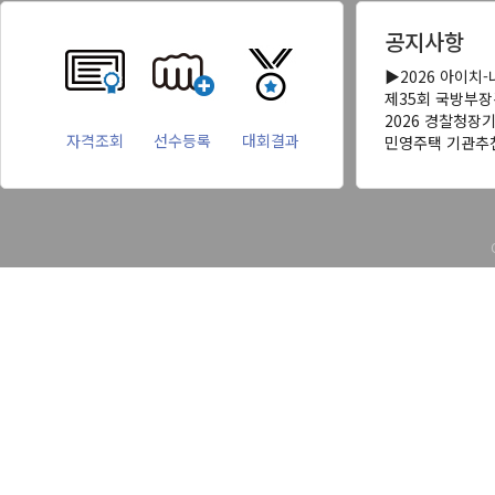
공지사항
▶2026 아이치
제35회 국방부
2026 경찰청장
자격조회
선수등록
대회결과
민영주택 기관추