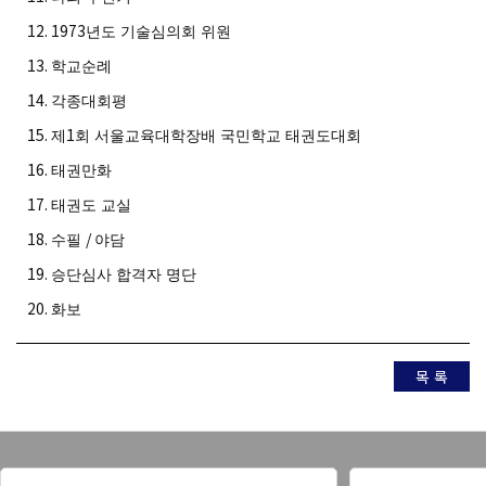
12. 1973
년도 기술심의회 위원
13.
학교순례
14.
각종대회평
15.
1
제
회 서울교육대학장배 국민학교 태권도대회
16.
태권만화
17.
태권도 교실
18.
/
수필
야담
19.
승단심사 합격자 명단
20.
화보
목 록