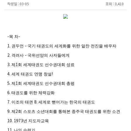
작성일 :
03-05
조회 :
3,410
-
-
목 차
1.
-
권두언
국기 태권도의 세계화를 위한 알찬 전진을 배우자
2.
-
격려사
국위선양의 사자들에게
3.
1
제
회 세계태권도 선수권대회 성료
4.
!
세계 태권도 연맹 창설
5.
1
제
회 세계태권도 선수권대회 총평
6.
태권도를 위한 체력강화
7.
8.
이조의 태껸
세계로 뻗어가는 한국의 태권도
9.
2
제
회 스포츠 소년대회를 통해본 종주국 태권도를 위한 소견
10. 1973
년 지도자교육
11.
나의 수련기