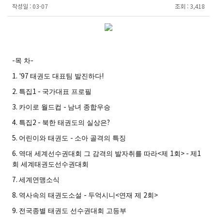
작성일 :
03-07
조회 :
3,418
-
-
목 차
1. '97
!
태권도 대표팀 발진하다
2.
1 -
특집
국가대표 프로필
3.
-
카이로 월드컵
남녀 종합우승
4.
2 -
?
특집
북한 태권도의 실상은
5.
-
어린이와 태권도
소아 골격의 특징
6.
<
1
> -
1
역대 세계선수권대회 그 감격의 발자취를 따라
제
회
제
회 세계태권도선수권대회
7.
세계연맹소식
8.
-
<
2
>
역사속의 태권도소설
두억시니
연재 제
회
9.
전국종별 태권도 선수권대회 고등부