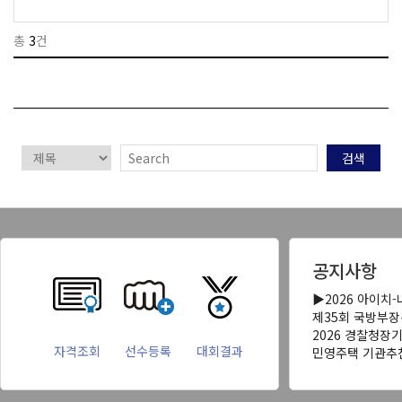
총
3
건
검색
공지사항
▶2026 아이치
제35회 국방부
2026 경찰청장
자격조회
선수등록
대회결과
민영주택 기관추