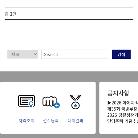
총
3
건
검색
공지사항
▶2026 아이치
제35회 국방부
2026 경찰청장
자격조회
선수등록
대회결과
민영주택 기관추