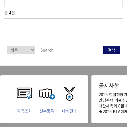
총
4
건
검색
공지사항
2026 경찰청장
민영주택 기관추
대한체육회 8월 
자격조회
선수등록
대회결과
★2026 KTA마